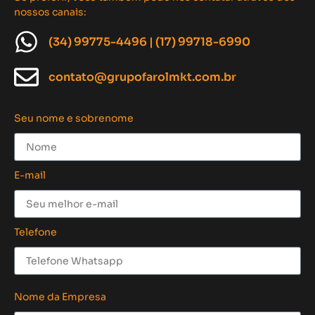
nossos canais:
(34) 99775-4496 | (17) 99718-6990
contato@grupofarolmkt.com.br
Seu nome e sobrenome
E-mail
Telefone
Nome da Empresa