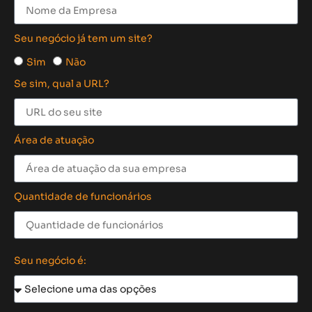
Seu negócio já tem um site?
Sim
Não
Se sim, qual a URL?
Área de atuação
Quantidade de funcionários
Seu negócio é: