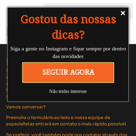
Gostou das nossas
Lyz Pucci
dicas?
Siga a gente no Instagram e fique sempre por dentro
das novidades
Fale conosco
Nosso time #FAROL de profissionais multidisciplinares
SEGUIR AGORA
está pronto para criar soluções inovadoras e estratégias
autênticas que elevam sua performance digital,
transformando clientes em verdadeiros parceiros para o
Não tenho interesse
seu negócio.
Vamos conversar?
Preencha o formulário ao lado e nossa equipe de
especialistas entrará em contato o mais rápido possível.
Se preferir, você também pode nos contatar através dos