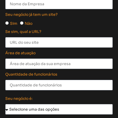
Seu negócio já tem um site?
Sim
Não
Se sim, qual a URL?
Área de atuação
Quantidade de funcionários
Seu negócio é: