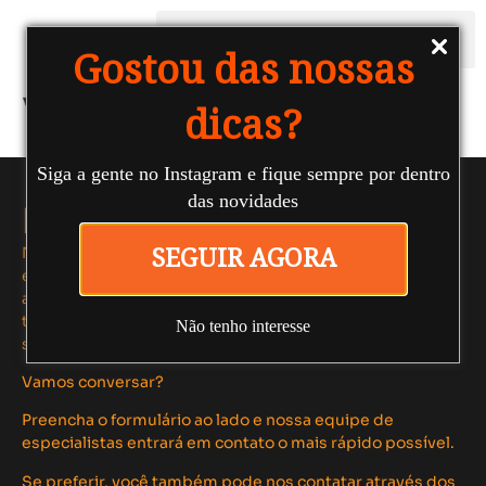
Gostou das nossas
Vinícius Marques
dicas?
Siga a gente no Instagram e fique sempre por dentro
das novidades
Fale conosco
Nosso time #FAROL de profissionais multidisciplinares
SEGUIR AGORA
está pronto para criar soluções inovadoras e estratégias
autênticas que elevam sua performance digital,
transformando clientes em verdadeiros parceiros para o
Não tenho interesse
seu negócio.
Vamos conversar?
Preencha o formulário ao lado e nossa equipe de
especialistas entrará em contato o mais rápido possível.
Se preferir, você também pode nos contatar através dos