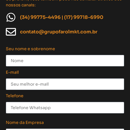
nossos canais:
(34) 99775-4496 | (17) 99718-6990
contato@grupofarolmkt.com.br
Seu nome e sobrenome
E-mail
Telefone
Nome da Empresa