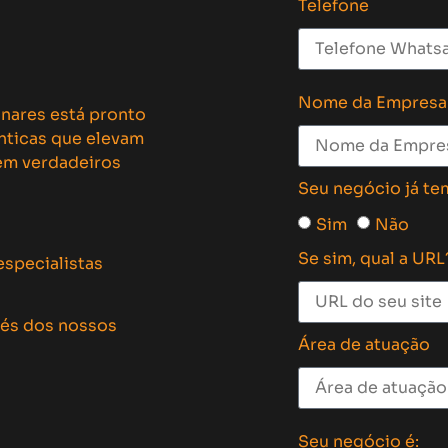
Telefone
Nome da Empresa
inares está pronto
ênticas que elevam
 em verdadeiros
Seu negócio já te
Sim
Não
Se sim, qual a URL
especialistas
vés dos nossos
Área de atuação
Seu negócio é: