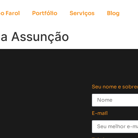
o Farol
Portfólio
Serviços
Blog
lla Assunção
Seu nome e sobr
E-mail