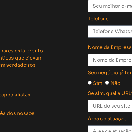
Telefone
Nome da Empresa
inares está pronto
ênticas que elevam
 em verdadeiros
Seu negócio já te
Sim
Não
Se sim, qual a URL
especialistas
vés dos nossos
Área de atuação