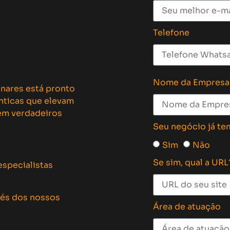
Telefone
Nome da Empresa
inares está pronto
ênticas que elevam
 em verdadeiros
Seu negócio já te
Sim
Não
Se sim, qual a URL
especialistas
vés dos nossos
Área de atuação