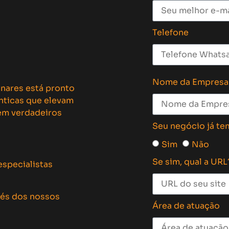
Telefone
Nome da Empresa
inares está pronto
ênticas que elevam
 em verdadeiros
Seu negócio já te
Sim
Não
Se sim, qual a URL
especialistas
vés dos nossos
Área de atuação