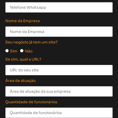
Nome da Empresa
Seu negócio já tem um site?
Sim
Não
Se sim, qual a URL?
Área de atuação
Quantidade de funcionários