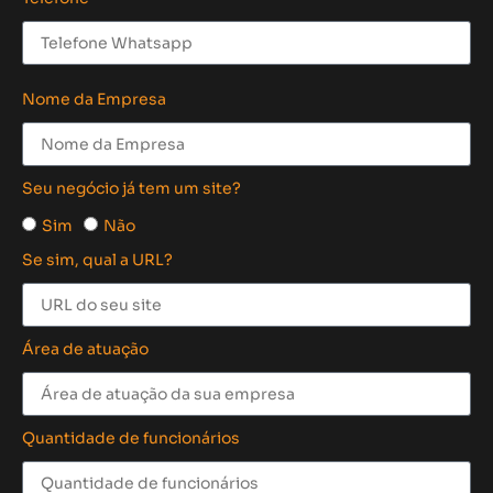
Nome da Empresa
Seu negócio já tem um site?
Sim
Não
Se sim, qual a URL?
Área de atuação
Quantidade de funcionários