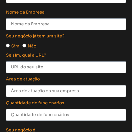
Nome da Empresa
Seu negócio já tem um site?
Sim
Não
Se sim, qual a URL?
Área de atuação
Quantidade de funcionários
Seu negócio é: